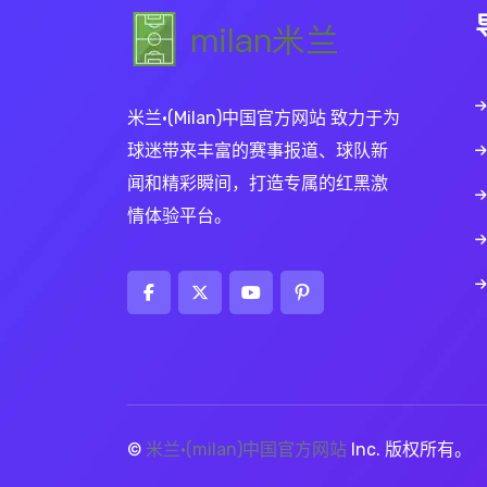
米兰·(Milan)中国官方网站 致力于为
球迷带来丰富的赛事报道、球队新
闻和精彩瞬间，打造专属的红黑激
情体验平台。
©
米兰·(milan)中国官方网站
Inc. 版权所有。