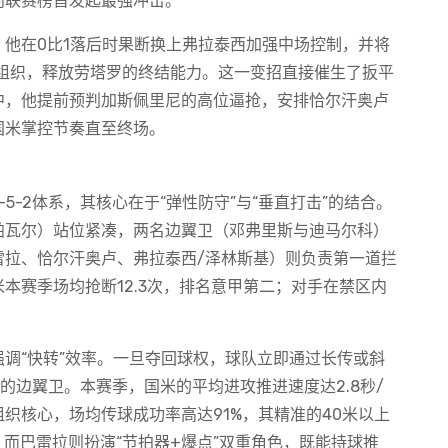
向联赛榜首发起最强冲击。
他在0比1落后时果断换上弗拉泰西加强中场控制，并将
良回撤组织，释放劳塔罗的终结能力。这一变招直接催生了扳平
中，他提前预判加斯佩里尼的高位逼抢，安排恰尔汗奥卢
国米掌控节奏直至终场。
5-2体系，其核心在于“弹性防守”与“垂直打击”的结合。
帕瓦尔）站位紧凑，两名边翼卫（邓弗里斯与迪马尔科）
雷拉、恰尔汗奥卢、弗拉泰西/泽林斯基）则负责第一道拦
本赛季场均抢断12.3次，排名意甲第二；对手在禁区内
调“快转”效率。一旦夺回球权，球队立即通过长传或斜
的边翼卫。本赛季，国米的平均进攻推进速度达2.8秒/
织核心，场均传球成功率高达91%，其精准的40米以上
。而巴雷拉则扮演“节拍器+爆点”双重角色，既能持球推