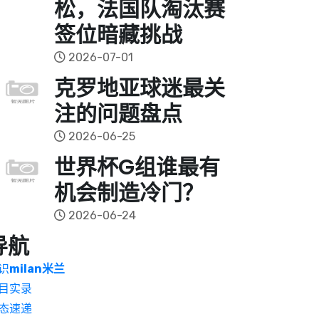
松，法国队淘汰赛
签位暗藏挑战
2026-07-01
克罗地亚球迷最关
注的问题盘点
2026-06-25
世界杯G组谁最有
机会制造冷门？
2026-06-24
导航
识
milan米兰
目实录
态速递