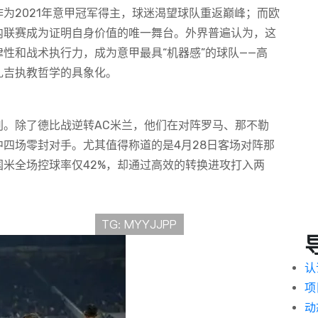
为2021年意甲冠军得主，球迷渴望球队重返巅峰；而欧
内联赛成为证明自身价值的唯一舞台。外界普遍认为，这
性和战术执行力，成为意甲最具“机器感”的球队——高
扎吉执教哲学的具象化。
别。除了德比战逆转AC米兰，他们在对阵罗马、那不勒
四场零封对手。尤其值得称道的是4月28日客场对阵那
米全场控球率仅42%，却通过高效的转换进攻打入两
。
认
项
动