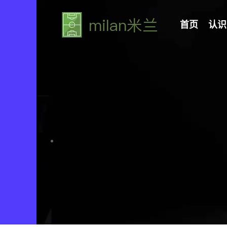
首页
认识