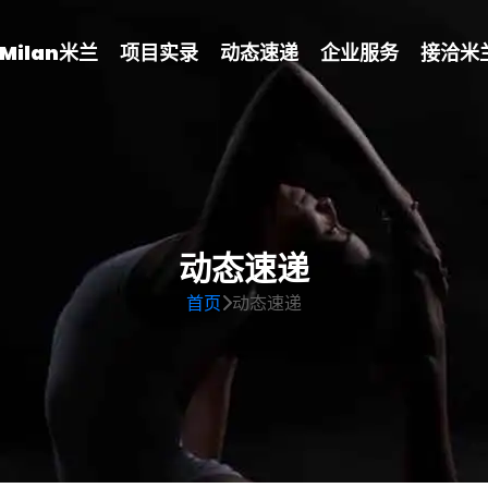
Milan米兰
项目实录
动态速递
企业服务
接洽
米
动态速递
首页
动态速递