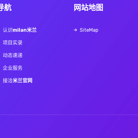
导航
网站地图
认识
milan米兰
SiteMap
项目实录
动态速递
企业服务
接洽
米兰官网