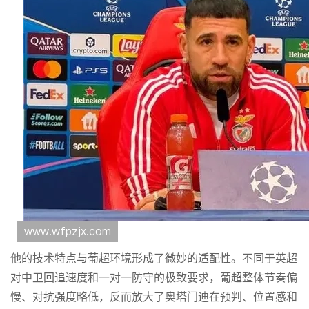
他的技术特点与葡超环境形成了微妙的适配性。不同于英超
对中卫回追速度和一对一防守的极致要求，葡超整体节奏偏
慢、对抗强度略低，反而放大了奥塔门迪在预判、位置感和