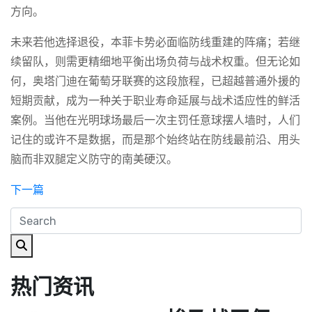
方向。
未来若他选择退役，本菲卡势必面临防线重建的阵痛；若继
续留队，则需更精细地平衡出场负荷与战术权重。但无论如
何，奥塔门迪在葡萄牙联赛的这段旅程，已超越普通外援的
短期贡献，成为一种关于职业寿命延展与战术适应性的鲜活
案例。当他在光明球场最后一次主罚任意球摆人墙时，人们
记住的或许不是数据，而是那个始终站在防线最前沿、用头
脑而非双腿定义防守的南美硬汉。
下一篇
热门资讯