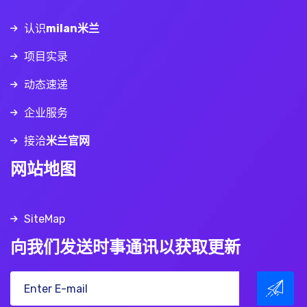
认识
milan米兰
项目实录
动态速递
企业服务
接洽
米兰官网
网站地图
SiteMap
向我们发送时事通讯以获取更新