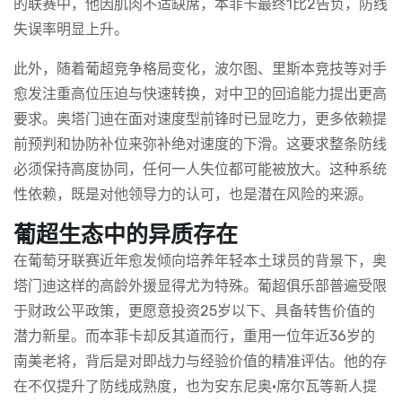
的联赛中，他因肌肉不适缺席，本菲卡最终1比2告负，防线
失误率明显上升。
此外，随着葡超竞争格局变化，波尔图、里斯本竞技等对手
愈发注重高位压迫与快速转换，对中卫的回追能力提出更高
要求。奥塔门迪在面对速度型前锋时已显吃力，更多依赖提
前预判和协防补位来弥补绝对速度的下滑。这要求整条防线
必须保持高度协同，任何一人失位都可能被放大。这种系统
性依赖，既是对他领导力的认可，也是潜在风险的来源。
葡超生态中的异质存在
在葡萄牙联赛近年愈发倾向培养年轻本土球员的背景下，奥
塔门迪这样的高龄外援显得尤为特殊。葡超俱乐部普遍受限
于财政公平政策，更愿意投资25岁以下、具备转售价值的
潜力新星。而本菲卡却反其道而行，重用一位年近36岁的
南美老将，背后是对即战力与经验价值的精准评估。他的存
在不仅提升了防线成熟度，也为安东尼奥·席尔瓦等新人提