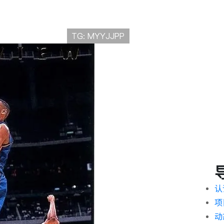
认
项
动