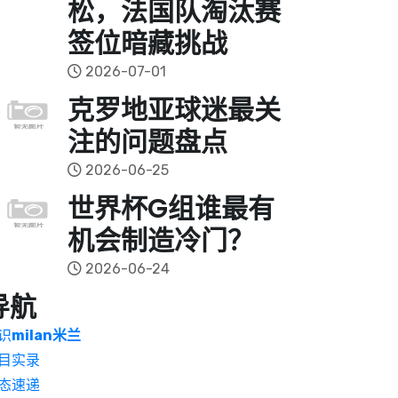
松，法国队淘汰赛
签位暗藏挑战
2026-07-01
克罗地亚球迷最关
注的问题盘点
2026-06-25
世界杯G组谁最有
机会制造冷门？
2026-06-24
导航
识
milan米兰
目实录
态速递